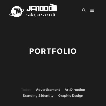
Menu pr
Pesquisa
PORTFOLIO
Todos
Advertisement
Art Direction
Branding & Identity
Graphic Design